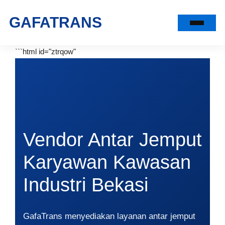
Lewati
Gafatrans
GAFATRANS
ke
konten
```html id="ztrqow"
Vendor Antar Jemput
Karyawan Kawasan
Industri Bekasi
GafaTrans menyediakan layanan antar jemput